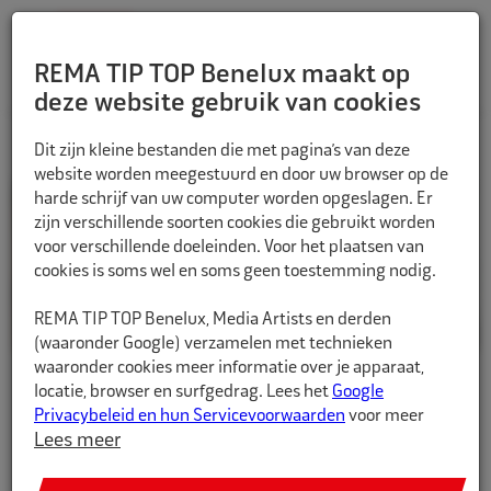
REMA TIP TOP Benelux maakt op
deze website gebruik van cookies
Dit zijn kleine bestanden die met pagina’s van deze
website worden meegestuurd en door uw browser op de
harde schrijf van uw computer worden opgeslagen. Er
zijn verschillende soorten cookies die gebruikt worden
voor verschillende doeleinden. Voor het plaatsen van
cookies is soms wel en soms geen toestemming nodig.
REMA TIP TOP Benelux, Media Artists en derden
(waaronder Google) verzamelen met technieken
waaronder cookies meer informatie over je apparaat,
locatie, browser en surfgedrag. Lees het
Google
Privacybeleid en hun Servicevoorwaarden
voor meer
informatie over hoe Google uw persoonsgegevens
Lees meer
gebruikt. Wij gebruiken dit voor de volgende doeleinden:
analyseren van de activiteit op de website en app,