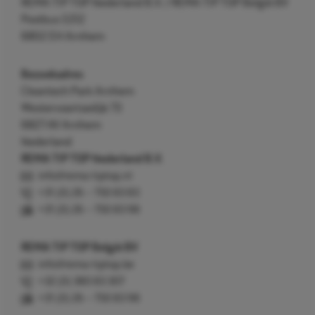
REMA TIP TOP Nederland B.V. / REMA TIP TOP België BV
Postbus 5312
6802 EH Arnhem
Bezoekadres
Cleantech Park Arnhem
Westervoortsedijk 73
6827 AV Arnhem
Nederland
REMA TIP TOP Nederland B.V.
info@rema-tiptop.nl
+31 (0) 26 – 750 83 83
+31 (0) 26 – 750 83 98
REMA TIP TOP België BV
info@rema-tiptop.be
+32 (0) 380 83 307
+31 (0) 26 – 750 83 98